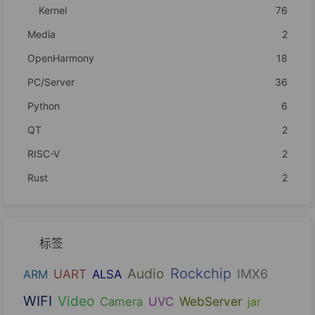
Kernel
76
Media
2
OpenHarmony
18
PC/Server
36
Python
6
QT
2
RISC-V
2
Rust
2
标签
Audio
Rockchip
UART
IMX6
ARM
ALSA
WIFI
Video
UVC
WebServer
Camera
jar