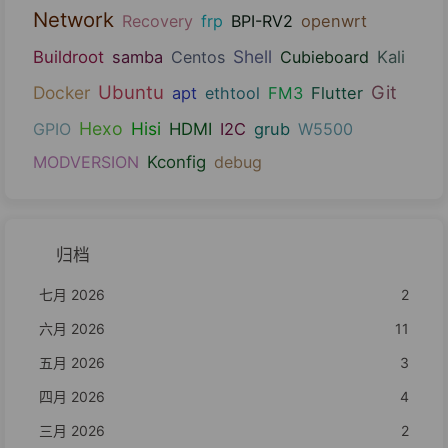
Network
Recovery
frp
BPI-RV2
openwrt
Shell
Buildroot
samba
Centos
Cubieboard
Kali
Ubuntu
Git
Docker
apt
ethtool
FM3
Flutter
Hexo
Hisi
GPIO
HDMI
I2C
grub
W5500
MODVERSION
Kconfig
debug
归档
七月 2026
2
六月 2026
11
五月 2026
3
四月 2026
4
三月 2026
2