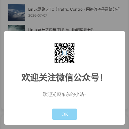
Linux网络之TC (Traffic Control) 网络流控子系统分析
2026-07-07
Linux蓝牙之内核中LE Audio的实现分析
2026-07-06
WIFI无线网络之PMF
2026-06-30
吃灰板子利旧系列--养虾养马汇总篇
欢迎关注微信公众号！
2026-06-29
吃灰板子利旧系列--RK3566养马养虾及PicoLM体验
欢迎光顾东东的小站~
2026-06-24
Not valid!
!
OK