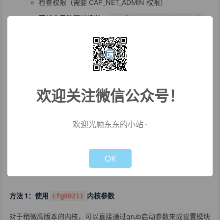
检查权限（需要 CAP_NET_ADMIN 权限）
更新全局监管域设置：
regulatory->country_code
= "US"
驱动通知
调用
函数
cfg80211
regulatory_hint()
通知所有已注册的无线驱动更新硬件设置
欢迎关注微信公众号！
驱动根据新的国家码限制信道和功率
接口重新配置
欢迎光顾东东的小站~
永久设置
Not valid!
!
OK
为了让国家码在每次启动时都自动设置，你需要修改系统配置。方
法有多种：
方法 1：使用
内核参数
cfg80211
对于稍微高版本的内核，可以直接通过grub启动参数来或设置模块