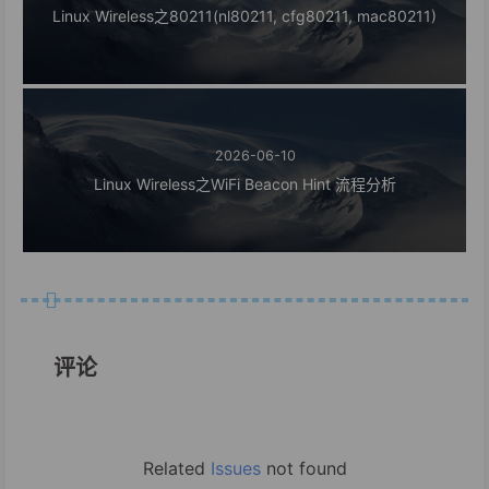
Linux Wireless之80211(nl80211, cfg80211, mac80211)
2026-06-10
Linux Wireless之WiFi Beacon Hint 流程分析
评论
Related
Issues
not found