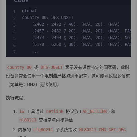
CODE
global

country 00: DFS-UNSET

    (2402 - 2472 @ 40), (N/A, 20), (N/A)

    (2457 - 2482 @ 20), (N/A, 20), (N/A), PASSI
    (2474 - 2494 @ 20), (N/A, 20), (N/A), NO-OF
    (5170 - 5250 @ 80), (N/A, 20), (N/A), PASSI
    ...
或
表示没有设置特定的国家码，此时
country 00
DFS-UNSET
设备通常会使用一个
限制最严格
的通用配置，这可能导致很多信道
（尤其是 5GHz）无法使用。
执行流程：
工具通过
协议族 (
) 和
iw
netlink
AF_NETLINK
套接字与内核通信
nl80211
内核的
子系统接收
cfg80211
NL80211_CMD_GET_REG