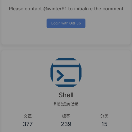
Please contact @winter91 to initialize the comment
Login with GitHub
Shell
知识点滴记录
文章
标签
分类
377
239
15