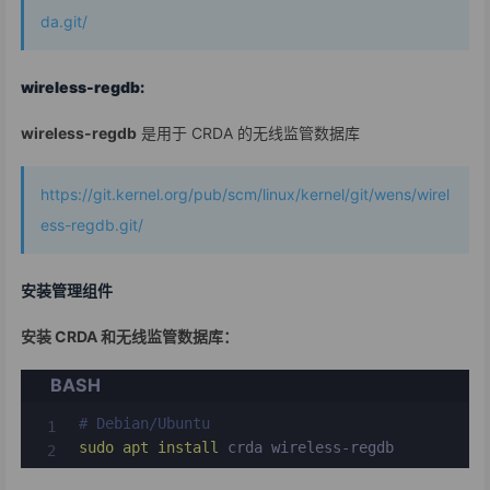
da.git/
wireless-regdb:
wireless-regdb
是用于 CRDA 的无线监管数据库
https://git.kernel.org/pub/scm/linux/kernel/git/wens/wirel
ess-regdb.git/
安装管理组件
安装 CRDA 和无线监管数据库：
BASH
# Debian/Ubuntu
sudo
apt
install
 crda wireless-regdb