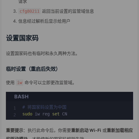
请求
返回当前设置的监管域信息
cfg80211
信息经过解析后显示给用户
设置国家码
设置国家码也有临时和永久两种方法。
临时设置（重启后失效）
使用
命令可以立即更改监管域。
iw
BASH
# 将国家码设置为中国
sudo
 iw reg 
set
 CN
重要提示
：执行此命令后，你需要
重新启动 Wi-Fi
或
重新加载相应
的驱动模块
，才能使新的国家码规则生效。