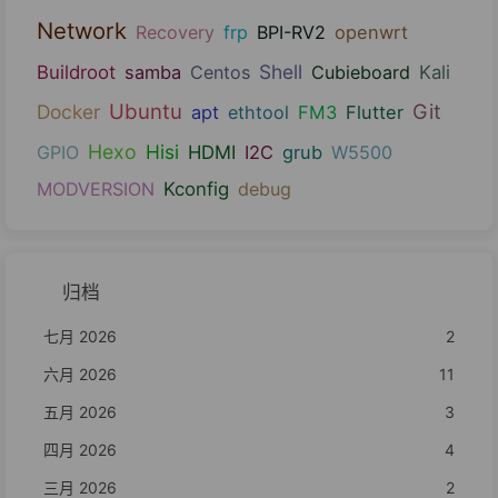
Network
Recovery
frp
BPI-RV2
openwrt
Shell
Buildroot
samba
Centos
Cubieboard
Kali
Ubuntu
Git
Docker
apt
ethtool
FM3
Flutter
Hexo
Hisi
GPIO
HDMI
I2C
grub
W5500
MODVERSION
Kconfig
debug
归档
七月 2026
2
六月 2026
11
五月 2026
3
四月 2026
4
三月 2026
2