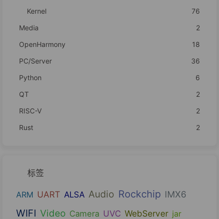
Kernel
76
Media
2
OpenHarmony
18
PC/Server
36
Python
6
QT
2
RISC-V
2
Rust
2
标签
Audio
Rockchip
UART
IMX6
ARM
ALSA
WIFI
Video
UVC
WebServer
Camera
jar