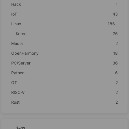
Hack
1
IoT
43
Linux
186
Kernel
76
Media
2
OpenHarmony
18
PC/Server
36
Python
6
QT
2
RISC-V
2
Rust
2