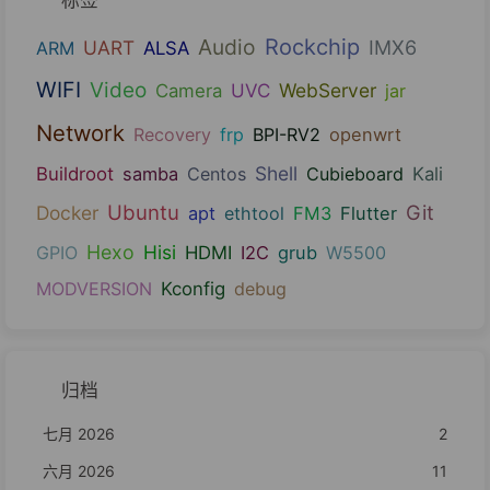
标签
Audio
Rockchip
UART
IMX6
ARM
ALSA
WIFI
Video
UVC
WebServer
Camera
jar
Network
Recovery
frp
BPI-RV2
openwrt
Shell
Buildroot
samba
Centos
Cubieboard
Kali
Ubuntu
Git
Docker
apt
ethtool
FM3
Flutter
Hexo
Hisi
GPIO
HDMI
I2C
grub
W5500
MODVERSION
Kconfig
debug
归档
七月 2026
2
六月 2026
11