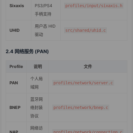
Sixaxis
PS3/PS4
profiles/input/sixaxis.h
手柄支持
用户态 HID
UHID
src/shared/uhid.c
驱动
2.4 网络服务 (PAN)
Profile
说明
文件
个人局
PAN
profiles/network/server.c
域网
蓝牙网
BNEP
络封装
profiles/network/bnep.c
协议
网络访
NAP
profiles/network/connection.c