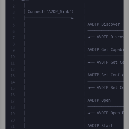
 │                         │                   
 │ Connect("A2DP_Sink")    │                   
 │────────────────────►    │                   
 │                         │ AVDTP Discover    
 │                         │ ──────────────────
 │                         │ ◄── AVDTP Discover
 │                         │                   
 │                         │ AVDTP Get Capabili
 │                         │ ──────────────────
 │                         │ ◄── AVDTP Get Caps
 │                         │                   
 │                         │ AVDTP Set Configur
 │                         │ ──────────────────
 │                         │ ◄── AVDTP Set Conf
 │                         │                   
 │                         │ AVDTP Open        
 │                         │ ──────────────────
 │                         │ ◄── AVDTP Open Res
 │                         │                   
 │                         │ AVDTP Start       