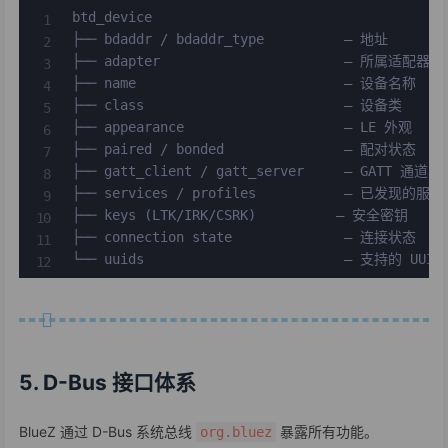
btd_device

├── bdaddr / bdaddr_type          — 地址

├── adapter                       — 所属适配器

├── name                          — 设备名称

├── class                         — 设备类

├── appearance                    — LE 外观

├── paired / bonded               — 配对状态

├── gatt_client / gatt_server     — GATT 通道

├── services / profiles           — 已发现的服务

├── keys (LTK/IRK/CSRK)          — 安全密钥

├── connection state              — 连接状态

└── uuids                         — 支持的 UUI
5. D-Bus 接口体系
BlueZ 通过 D-Bus 系统总线
暴露所有功能。
org.bluez