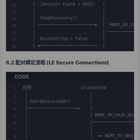
    │  (Device1 Found / RSSI)   │              
    │                           │              
    │  StopDiscovery()          │              
    │ ───────────────────────►  │  MGMT_OP_STOP
    │                           │ ─────────────
    │  Discovering = false      │              
    │ ◄───────────────────────  │             
6.2 配对绑定流程 (LE Secure Connections)
CODE
应用                    bluetoothd             
 │                         │                   
 │ PairDevice(addr)        │                   
 │────────────────────►    │                   
 │                         │ MGMT_OP_PAIR_DEVIC
 │                         │───────────────────
 │                         │                   
 │                         │  ◄─ MGMT_EV_NEW_IR