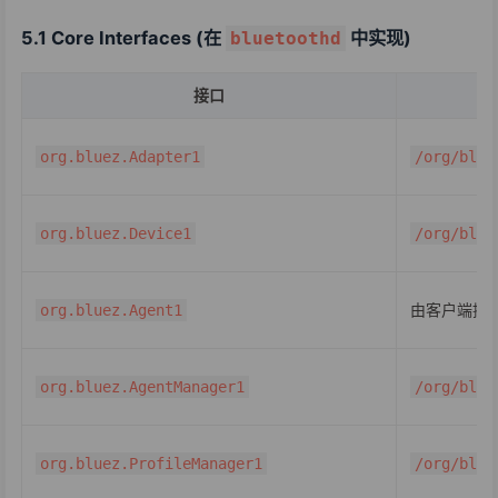
5.1 Core Interfaces (在
中实现)
bluetoothd
接口
org.bluez.Adapter1
/org/blue
org.bluez.Device1
/org/blue
由客户端提
org.bluez.Agent1
org.bluez.AgentManager1
/org/blue
org.bluez.ProfileManager1
/org/blue