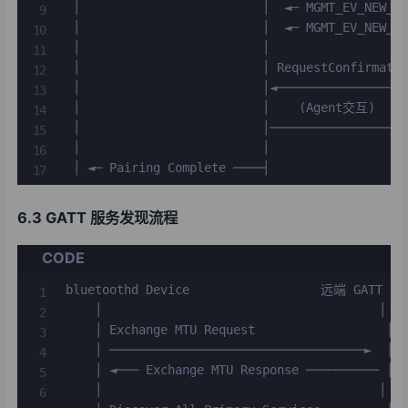
 │                         │  ◄─ MGMT_EV_NEW_LT
 │                         │  ◄─ MGMT_EV_NEW_CS
 │                         │                   
 │                         │ RequestConfirmatio
 │                         │◄──────────────────
 │                         │    (Agent交互)     
 │                         │───────────────────
 │                         │                   
 │ ◄─ Pairing Complete ────┤                  
6.3 GATT 服务发现流程
CODE
bluetoothd Device                  远端 GATT Ser
    │                                      │

    │ Exchange MTU Request                  │

    │ ───────────────────────────────────►  │

    │ ◄─── Exchange MTU Response ────────── │

    │                                      │
