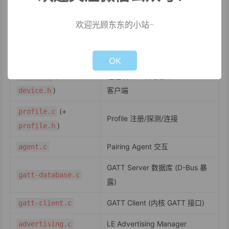
入口、配置解析、初始化编排
main.c
欢迎光顾东东的小站~
(+
蓝牙适配器管理、配对绑定、
adapter.c
Not valid!
!
)
mgmt 命令
adapter.h
OK
(+
远程设备生命周期管理、GATT
device.c
)
客户端
device.h
(+
profile.c
Profile 注册/探测/连接
)
profile.h
Pairing Agent 交互
agent.c
GATT Server 数据库 (D-Bus 暴
gatt-database.c
露)
GATT Client (内核 GATT 接口)
gatt-client.c
LE Advertising Manager
advertising.c