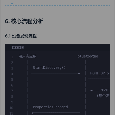
6. 核心流程分析
6.1 设备发现流程
CODE
用户态应用                    bluetoothd        
    │                           │              
    │  StartDiscovery()         │              
    │ ───────────────────────►  │  MGMT_OP_STAR
    │                           │ ─────────────
    │                           │              
    │                           │  ◄─── MGMT_EV
    │                           │     (每个发现
    │                           │              
    │  PropertiesChanged        │              
    │ ◄───────────────────────  │              