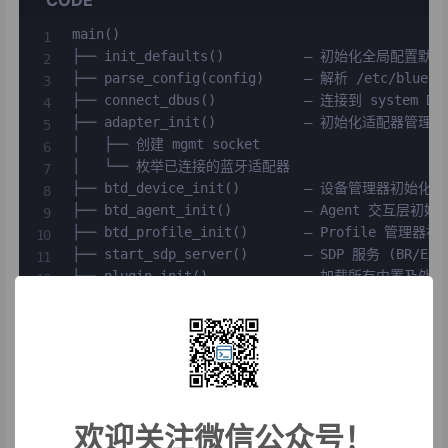
main()

├── init_defaults()          — 初始化全局配置默认
├── parse_config(config)     — 解析 /etc/bluetoo
├── connect_dbus()           — 连接到 system D-B
├── adapter_init()           — 初始化适配器管理

│   ├── 创建 mgmt socket

│   └── 枚举已连接的蓝牙适配器

├── btd_device_init()        — 设备管理器初始化

├── btd_agent_init()         — Agent 交互层初始化
├── btd_profile_init()       — Profile 管理器初
├── start_sdp_server()       — SDP 服务 (BR/EDR)
├── plugin_init()            — 加载所有内置及外部
├── rfkill_init()            — RFKILL 监控

├── mainloop_run_with_signal() — 进入 GLib 主循环
└── shutdown sequence        — 按相反顺序清理
核心源文件
:
欢迎关注微信公众号！
文件
职责