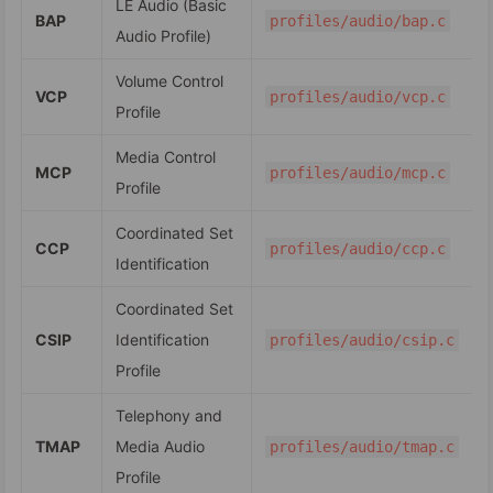
LE Audio (Basic
BAP
profiles/audio/bap.c
Audio Profile)
Volume Control
VCP
profiles/audio/vcp.c
Profile
Media Control
MCP
profiles/audio/mcp.c
Profile
Coordinated Set
CCP
profiles/audio/ccp.c
Identification
Coordinated Set
CSIP
Identification
profiles/audio/csip.c
Profile
Telephony and
TMAP
Media Audio
profiles/audio/tmap.c
Profile