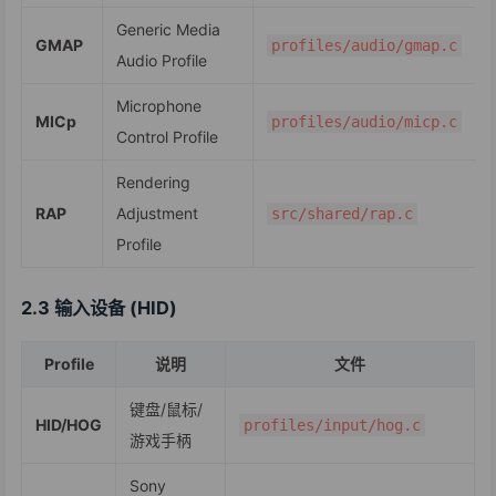
Generic Media
GMAP
profiles/audio/gmap.c
Audio Profile
Microphone
MICp
profiles/audio/micp.c
Control Profile
Rendering
RAP
Adjustment
src/shared/rap.c
Profile
2.3 输入设备 (HID)
Profile
说明
文件
键盘/鼠标/
HID/HOG
profiles/input/hog.c
游戏手柄
Sony