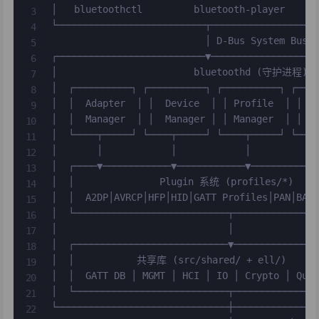
│   bluetoothctl         bluetooth-player      
└──────────────────────────┬───────────────────
                           │ D-Bus System Bus (
┌──────────────────────────▼───────────────────
│                        bluetoothd (守护进程)   
│  ┌──────────┐ ┌──────────┐ ┌──────────┐ ┌────
│  │  Adapter  │ │  Device  │ │ Profile  │ │  G
│  │  Manager  │ │  Manager │ │ Manager  │ │  C
│  └────┬─────┘ └────┬─────┘ └────┬─────┘ └────
│       │            │            │            
│  ┌────▼────────────▼────────────▼────────────
│  │               Plugin 系统 (profiles/*)     
│  │  A2DP│AVRCP│HFP│HID│GATT Profiles│PAN│BAP│
│  └───────────────────────────┬───────────────
│                              │               
│  ┌───────────────────────────▼───────────────
│  │           共享库 (src/shared/ + ell/)       
│  │  GATT DB │ MGMT │ HCI │ IO │ Crypto │ Queu
│  └───────────────────────────┬───────────────
└──────────────────────────────┼───────────────