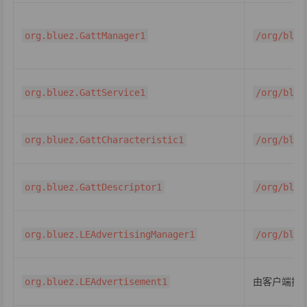
org.bluez.GattManager1
/org/blue
org.bluez.GattService1
/org/blue
org.bluez.GattCharacteristic1
/org/blue
org.bluez.GattDescriptor1
/org/blue
org.bluez.LEAdvertisingManager1
/org/blue
由客户端提
org.bluez.LEAdvertisement1