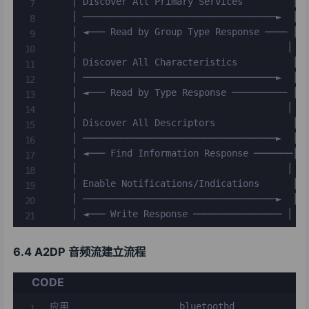
    │ Discover All Primary Services         │

    │ ───────────────────────────────────►  │

    │ ◄─── Read by Group Type Response ──── │

    │                                      │

    │ Discover All Characteristics          │

    │ ───────────────────────────────────►  │

    │ ◄─── Read by Type Response ────────── │

    │                                      │

    │ Discover All Descriptors              │

    │ ───────────────────────────────────►  │

    │ ◄─── Find Information Response ───────│

    │                                      │

    │ Enable Notifications/Indications      │

    │ ───────────────────────────────────►  │

    │ ◄─── Write Response ──────────────── │
6.4 A2DP 音频流建立流程
CODE
应用                    bluetoothd             