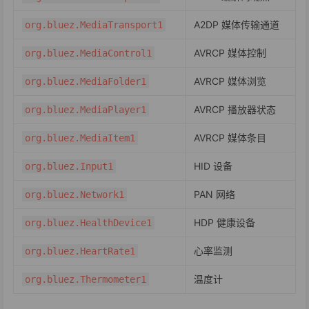
A2DP 媒体传输通道
org.bluez.MediaTransport1
AVRCP 媒体控制
org.bluez.MediaControl1
AVRCP 媒体浏览
org.bluez.MediaFolder1
AVRCP 播放器状态
org.bluez.MediaPlayer1
AVRCP 媒体条目
org.bluez.MediaItem1
HID 设备
org.bluez.Input1
PAN 网络
org.bluez.Network1
HDP 健康设备
org.bluez.HealthDevice1
心率监测
org.bluez.HeartRate1
温度计
org.bluez.Thermometer1