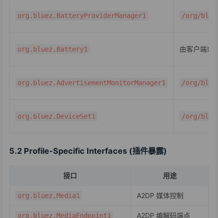
org.bluez.BatteryProviderManager1
/org/blue
由客户端或
org.bluez.Battery1
org.bluez.AdvertisementMonitorManager1
/org/blue
org.bluez.DeviceSet1
/org/blue
5.2 Profile-Specific Interfaces (插件暴露)
接口
用途
A2DP 媒体控制
org.bluez.Media1
A2DP 编解码端点
org.bluez.MediaEndpoint1