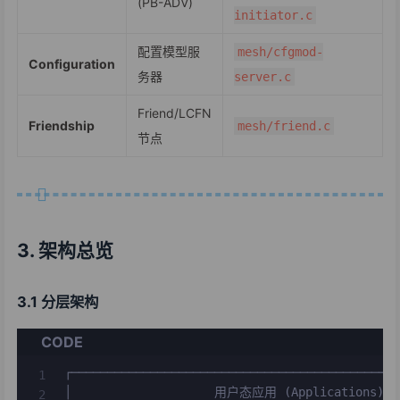
(PB-ADV)
initiator.c
配置模型服
mesh/cfgmod-
Configuration
务器
server.c
Friend/LCFN
Friendship
mesh/friend.c
节点
3. 架构总览
3.1 分层架构
CODE
┌──────────────────────────────────────────────
│                    用户态应用 (Applications)    