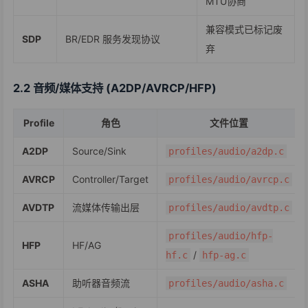
MTU协商
兼容模式已标记废
SDP
BR/EDR 服务发现协议
弃
2.2 音频/媒体支持 (A2DP/AVRCP/HFP)
Profile
角色
文件位置
A2DP
Source/Sink
profiles/audio/a2dp.c
AVRCP
Controller/Target
profiles/audio/avrcp.c
AVDTP
流媒体传输出层
profiles/audio/avdtp.c
profiles/audio/hfp-
HFP
HF/AG
/
hf.c
hfp-ag.c
ASHA
助听器音频流
profiles/audio/asha.c