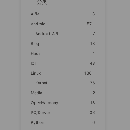
分类
AI/ML
8
Android
57
Android-APP
7
Blog
13
Hack
1
IoT
43
Linux
186
Kernel
76
Media
2
OpenHarmony
18
PC/Server
36
Python
6