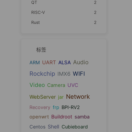
QT
2
RISC-V
2
Rust
2
标签
Audio
UART
ARM
ALSA
Rockchip
WIFI
IMX6
Video
UVC
Camera
Network
WebServer
jar
Recovery
frp
BPI-RV2
openwrt
Buildroot
samba
Shell
Centos
Cubieboard