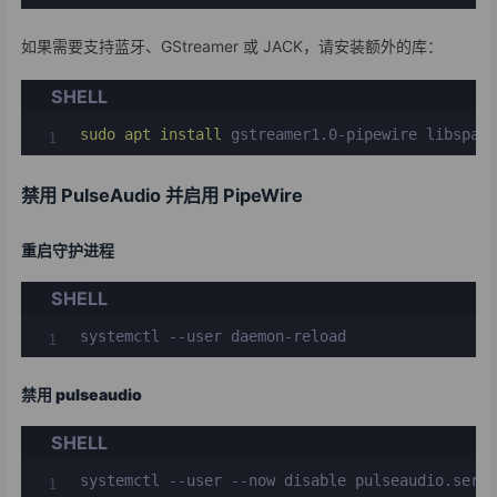
如果需要支持蓝牙、GStreamer 或 JACK，请安装额外的库：
SHELL
sudo
apt
install
 gstreamer1.0-pipewire libspa-
禁用 PulseAudio 并启用 PipeWire
重启守护进程
SHELL
systemctl --user daemon-reload
禁用 pulseaudio
SHELL
systemctl --user --now disable pulseaudio.servi