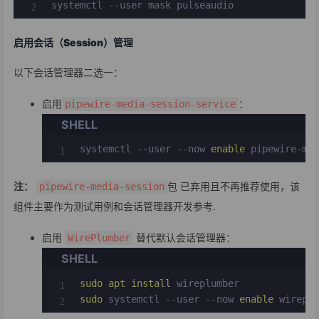
systemctl --user mask pulseaudio
启用会话（Session）管理
以下会话管理器二选一：
启用
：
pipewire-media-session-service
SHELL
systemctl --user --now 
enable
 pipewire-me
注：
包 已弃用且不再推荐使用，该
pipewire-media-session
组件主要作为测试用例和会话管理器开发参考.
启用
替代默认会话管理器：
WirePlumber
SHELL
sudo
apt
install
sudo
 systemctl --user --now 
enable
 wirepl