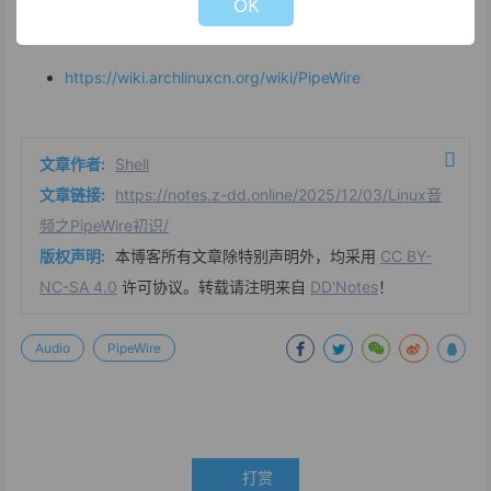
OK
参考
https://wiki.archlinuxcn.org/wiki/PipeWire
文章作者:
Shell
文章链接:
https://notes.z-dd.online/2025/12/03/Linux音
频之PipeWire初识/
版权声明:
本博客所有文章除特别声明外，均采用
CC BY-
NC-SA 4.0
许可协议。转载请注明来自
DD'Notes
！
Audio
PipeWire
打赏